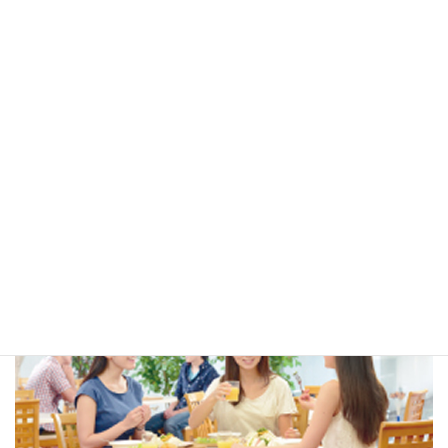
賛助会員/SIFA Times
ミミヨリINFO
国際交流関係リンク
多言語生活情報リンク
広告