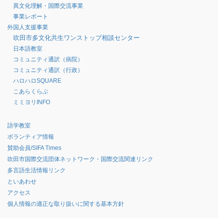
異文化理解・国際交流事業
事業レポート
外国人支援事業
吹田市多文化共生ワンストップ相談センター
日本語教室
コミュニティ通訳（病院）
コミュニティ通訳（行政）
ハロハロSQUARE
こあらくらぶ
ミミヨリINFO
語学教室
ボランティア情報
賛助会員/SIFA Times
吹田市国際交流団体ネットワーク・国際交流関連リンク
多言語生活情報リンク
といあわせ
アクセス
個人情報の適正な取り扱いに関する基本方針