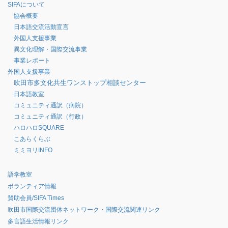
SIFAについて
協会概要
日本語交流活動宣言
外国人支援事業
異文化理解・国際交流事業
事業レポート
外国人支援事業
吹田市多文化共生ワンストップ相談センター
日本語教室
コミュニティ通訳（病院）
コミュニティ通訳（行政）
ハロハロSQUARE
こあらくらぶ
ミミヨリINFO
語学教室
ボランティア情報
賛助会員/SIFA Times
吹田市国際交流団体ネットワーク・国際交流関連リンク
多言語生活情報リンク