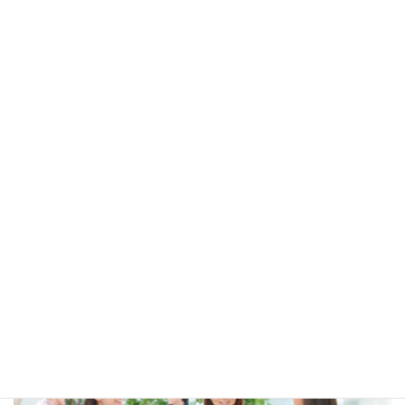
F
T
E
Li
共
a
wi
m
n
有
c
tt
ail
e
e
er
b
賛助会員/SIFA Times
o
o
ミミヨリINFO
k
国際交流関係リンク
多言語生活情報リンク
広告