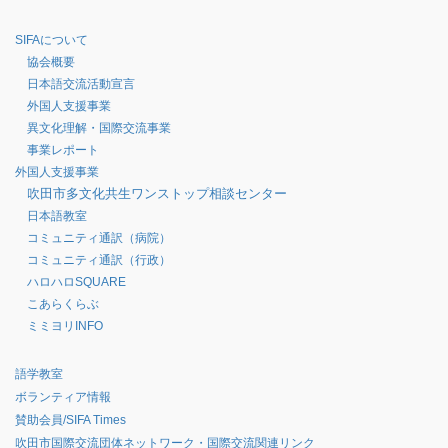
SIFAについて
協会概要
日本語交流活動宣言
外国人支援事業
異文化理解・国際交流事業
事業レポート
外国人支援事業
吹田市多文化共生ワンストップ相談センター
日本語教室
コミュニティ通訳（病院）
コミュニティ通訳（行政）
ハロハロSQUARE
こあらくらぶ
ミミヨリINFO
語学教室
ボランティア情報
賛助会員/SIFA Times
吹田市国際交流団体ネットワーク・国際交流関連リンク