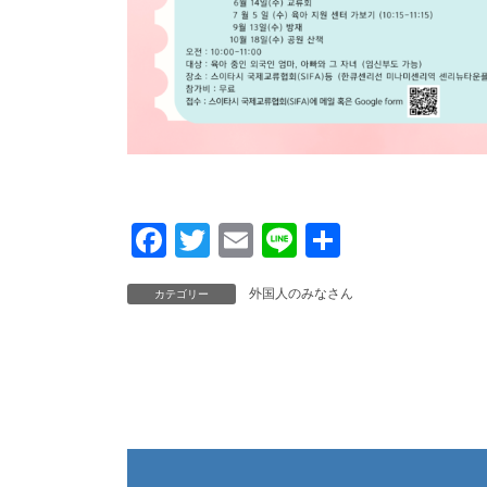
PDF
F
T
E
Li
共
a
wi
m
n
有
外国人のみなさん
カテゴリー
c
tt
ail
e
e
er
b
o
o
k