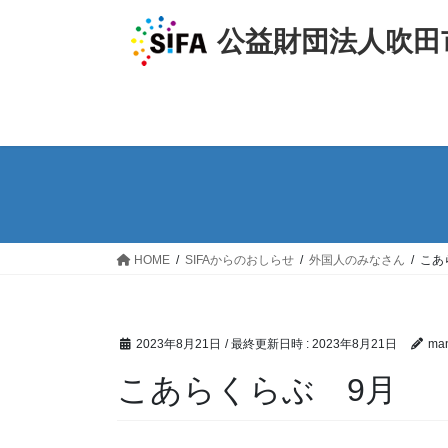
コ
ナ
ン
ビ
公益財団法人吹田
テ
ゲ
ン
ー
ツ
シ
へ
ョ
ス
ン
キ
に
ッ
移
プ
動
HOME
SIFAからのおしらせ
外国人のみなさん
こあ
2023年8月21日
/ 最終更新日時 :
2023年8月21日
ma
こあらくらぶ 9月