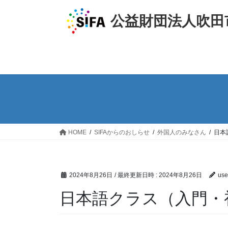
コ
ナ
ン
ビ
公益財団法人吹田
テ
ゲ
ン
ー
ツ
シ
へ
ョ
ス
ン
キ
に
ッ
移
プ
動
HOME
SIFAからのおしらせ
外国人のみなさん
日本
2024年8月26日
/ 最終更新日時 :
2024年8月26日
use
日本語クラス（入門・