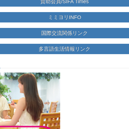
賛助会員/SIFA Times
ミミヨリINFO
国際交流関係リンク
多言語生活情報リンク