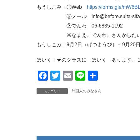
もうしこみ：①Web
https://forms.gle/mW
②メール info@before.suita-sifa.
③でんわ 06-6835-1192
※なまえ、でんわ、さんかしたいクラ
もうしこみ：9月2日（げつようび）～9月20
ほいく：★のクラスに ほいく あります。１
F
T
E
Li
共
a
wi
m
n
有
外国人のみなさん
カテゴリー
c
tt
ail
e
e
er
b
o
o