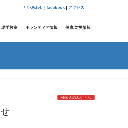
といあわせ
|
facebook
|
アクセス
語学教室
ボランティア情報
健康/防災情報
外国人のみなさん
らせ