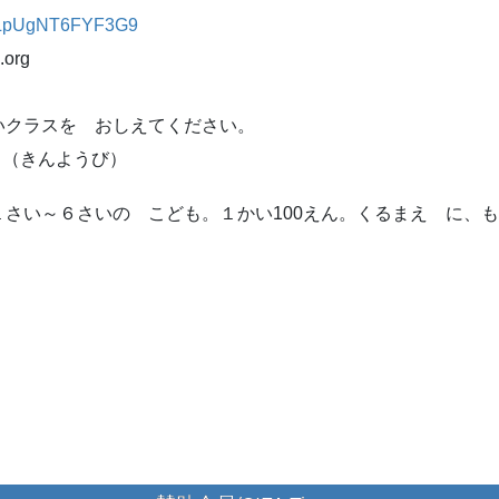
6BLpUgNT6FYF3G9
org
スを おしえてください。
日（きんようび）
さい～６さいの こども。１かい100えん。くるまえ に、