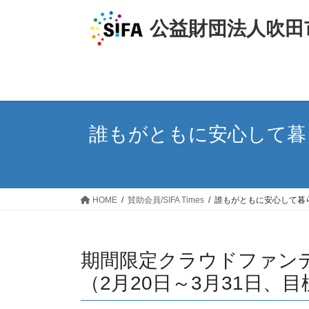
コ
ナ
ン
ビ
公益財団法人吹田
テ
ゲ
ン
ー
ツ
シ
へ
ョ
ス
ン
キ
に
誰もがともに安心して暮
ッ
移
プ
動
HOME
賛助会員/SIFA Times
誰もがともに安心して暮
期間限定クラウドファン
（2月20日～3月31日、目