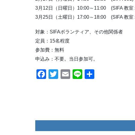
3月12日（日曜日）10:00～11:00 (SIFA 教
3月25日（土曜日）17:00～18:00 (SIFA 教
対象：SIFAボランティア、その他関係者
定員：15名程度
参加費：無料
申込み：不要。当日参加可。
F
T
E
Li
共
a
wi
m
n
有
c
tt
ail
e
e
er
b
o
o