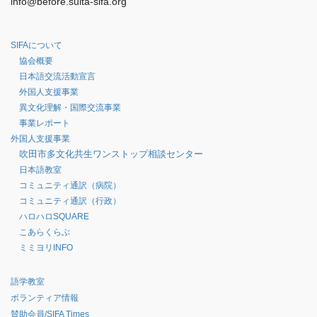
info@before.suita-sifa.org
SIFAについて
協会概要
日本語交流活動宣言
外国人支援事業
異文化理解・国際交流事業
事業レポート
外国人支援事業
吹田市多文化共生ワンストップ相談センター
日本語教室
コミュニティ通訳（病院）
コミュニティ通訳（行政）
ハロハロSQUARE
こあらくらぶ
ミミヨリINFO
語学教室
ボランティア情報
賛助会員/SIFA Times