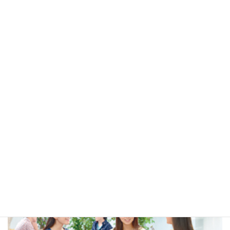
多文化共生セミナー 「多文化な
日本を知る」
2021年4月23日
賛助会員/SIFA Times
ミミヨリINFO
国際交流関係リンク
多言語生活情報リンク
広告