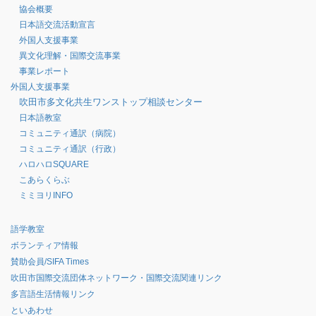
協会概要
日本語交流活動宣言
外国人支援事業
異文化理解・国際交流事業
事業レポート
外国人支援事業
吹田市多文化共生ワンストップ相談センター
日本語教室
コミュニティ通訳（病院）
コミュニティ通訳（行政）
ハロハロSQUARE
こあらくらぶ
ミミヨリINFO
語学教室
ボランティア情報
賛助会員/SIFA Times
吹田市国際交流団体ネットワーク・国際交流関連リンク
多言語生活情報リンク
といあわせ