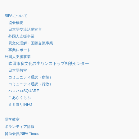
SIFAについて
協会概要
日本語交流活動宣言
外国人支援事業
異文化理解・国際交流事業
事業レポート
外国人支援事業
吹田市多文化共生ワンストップ相談センター
日本語教室
コミュニティ通訳（病院）
コミュニティ通訳（行政）
ハロハロSQUARE
こあらくらぶ
ミミヨリINFO
語学教室
ボランティア情報
賛助会員/SIFA Times